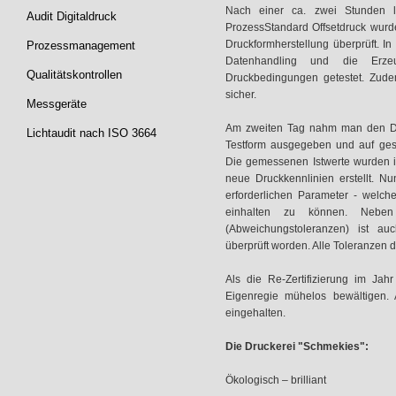
Nach einer ca. zwei Stunden l
Audit Digitaldruck
ProzessStandard Offsetdruck wurd
Druckformherstellung überprüft. 
Prozessmanagement
Datenhandling und die Erzeu
Qualitätskontrollen
Druckbedingungen getestet. Zudem
sicher.
Messgeräte
Am zweiten Tag nahm man den Dru
Lichtaudit nach ISO 3664
Testform ausgegeben und auf ges
Die gemessenen Istwerte wurden i
neue Druckkennlinien erstellt. N
erforderlichen Parameter - welch
einhalten zu können. Neben
(Abweichungstoleranzen) ist auc
überprüft worden. Alle Toleranzen
Als die Re-Zertifizierung im Jah
Eigenregie mühelos bewältigen. 
eingehalten.
Die Druckerei "Schmekies":
Ökologisch – brilliant