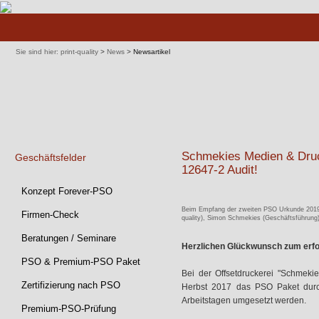
Navigation
überspringen
Sie sind hier:
print-quality
>
News
>
Newsartikel
Schmekies Medien & Druc
Geschäftsfelder
12647-2 Audit!
Navigation
Konzept Forever-PSO
überspringen
Beim Empfang der zweiten PSO Urkunde 2019 in 
Firmen-Check
quality), Simon Schmekies (Geschäftsführung) 
Beratungen / Seminare
Herzlichen Glückwunsch zum erfo
PSO & Premium-PSO Paket
Bei der Offsetdruckerei "Schmek
Zertifizierung nach PSO
Herbst 2017 das PSO Paket durch 
Arbeitstagen umgesetzt werden.
Premium-PSO-Prüfung