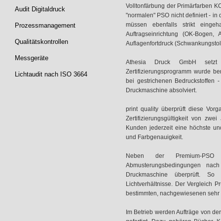
Volltonfärbung der Primärfarben K
Audit Digitaldruck
"normalen" PSO nicht definiert - i
müssen ebenfalls strikt einge
Prozessmanagement
Auftragseinrichtung (OK-Bogen,
Qualitätskontrollen
Auflagenfortdruck (Schwankungsto
Messgeräte
Athesia Druck GmbH setz
Zertifizierungsprogramm wurde b
Lichtaudit nach ISO 3664
bei gestrichenen Bedruckstoffen -
Druckmaschine absolviert.
print quality überprüft diese Vo
Zertifizierungsgültigkeit von zw
Kunden jederzeit eine höchste und
und Farbgenauigkeit.
Neben der Premium-PSO Z
Abmusterungsbedingungen nac
Druckmaschine überprüft. So 
Lichtverhältnisse. Der Vergleich 
bestimmten, nachgewiesenen sehr g
Im Betrieb werden Aufträge von der