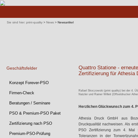
Navigation
überspringen
Sie sind hier:
print-quality
>
News
>
Newsartikel
Quattro Statione - erne
Geschäftsfelder
Zertifizierung für Athesi
Navigation
Konzept Forever-PSO
überspringen
Rafael Skoczowski (print quality) bei der 4.
Firmen-Check
Natzler und Rainer Willeit (Offsetdrucker At
Beratungen / Seminare
Herzlichen Glückwunsch zum 4. 
PSO & Premium-PSO Paket
Athesia Druck GmbH aus Bozen
Zertifizierung nach PSO
Druckqualität nachweisen. Als ers
PSO Zertifizierung zum 4. Mal s
Premium-PSO-Prüfung
Toleranzen in der Tonwertzunah