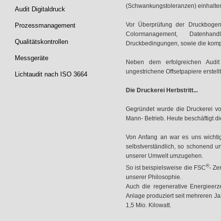
(Schwankungstoleranzen) einhalte
Audit Digitaldruck
Vor Überprüfung der Druckbogen
Prozessmanagement
Colormanagement, Datenhandl
Qualitätskontrollen
Druckbedingungen, sowie die kompl
Messgeräte
Neben dem erfolgreichen Audit 
ungestrichene Offsetpapiere erstellt
Lichtaudit nach ISO 3664
Die Druckerei Herbstritt...
Gegründet wurde die Druckerei vor
Mann- Betrieb. Heute beschäftigt di
Von Anfang an war es uns wichti
selbstverständlich, so schonend u
unserer Umwelt umzugehen.
®
So ist beispielsweise die FSC
- Ze
unserer Philosophie.
Auch die regenerative Energieerze
Anlage produziert seit mehreren Ja
1,5 Mio. Kilowatt.