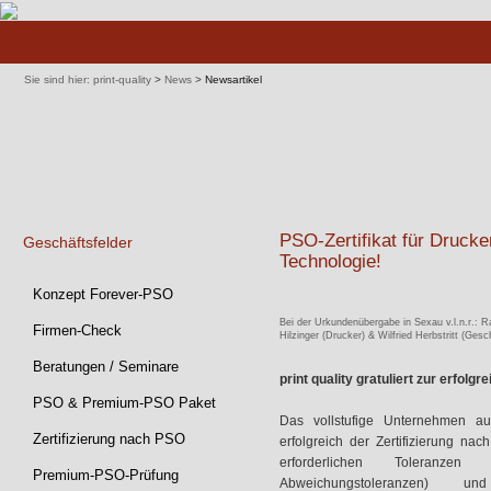
Navigation
überspringen
Sie sind hier:
print-quality
>
News
>
Newsartikel
PSO-Zertifikat für Druck
Geschäftsfelder
Technologie!
Navigation
Konzept Forever-PSO
überspringen
Bei der Urkundenübergabe in Sexau v.l.n.r.: Ra
Firmen-Check
Hilzinger (Drucker) & Wilfried Herbstritt (Gesc
Beratungen / Seminare
print quality gratuliert zur erfolg
PSO & Premium-PSO Paket
Das vollstufige Unternehmen a
Zertifizierung nach PSO
erfolgreich der Zertifizierung na
erforderlichen Toleranzen
Premium-PSO-Prüfung
Abweichungstoleranzen) 