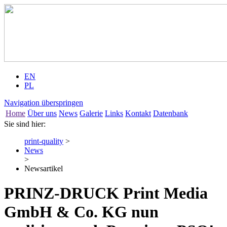
EN
PL
Navigation überspringen
Home
Über uns
News
Galerie
Links
Kontakt
Datenbank
Sie sind hier:
print-quality
>
News
>
Newsartikel
PRINZ-DRUCK Print Media
GmbH & Co. KG nun