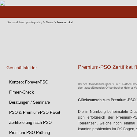
Navigation
überspringen
Sie sind hier:
print-quality
>
News
>
Newsartikel
Premium-PSO Zertifikat 
Geschäftsfelder
Navigation
Konzept Forever-PSO
Bei der Urkundenübergabe v.l.n.r.: Rafael Sko
überspringen
dem auszuführenden Offsetdrucker Helmut Vo
Firmen-Check
Glückwunsch zum Premium-PSO Ze
Beratungen / Seminare
Die in Nürnberg beheimatete Dru
PSO & Premium-PSO Paket
sich erfolgreich der Premium-PSO
Zertifizierung nach PSO
Toleranzen, welche noch einmal
konnten problemlos im OK-Bogen, s
Premium-PSO-Prüfung