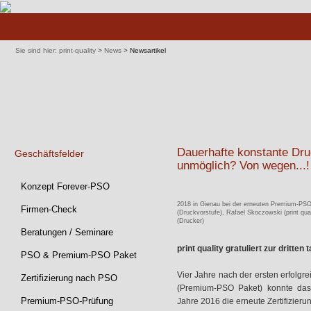
Navigation
überspringen
Sie sind hier:
print-quality
>
News
>
Newsartikel
Dauerhafte konstante Dru
Geschäftsfelder
unmöglich? Von wegen...!
Navigation
Konzept Forever-PSO
überspringen
2018 in Gienau bei der erneuten Premium-PSO Z
Firmen-Check
(Druckvorstufe), Rafael Skoczowski (print qua
(Drucker)
Beratungen / Seminare
print quality gratuliert zur dritte
PSO & Premium-PSO Paket
Vier Jahre nach der ersten erfolg
Zertifizierung nach PSO
(Premium-PSO Paket) konnte das
Premium-PSO-Prüfung
Jahre 2016 die erneute Zertifizier