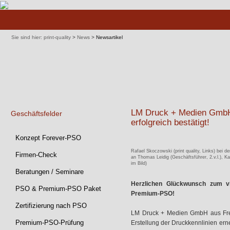
Navigation
überspringen
Sie sind hier:
print-quality
>
News
>
Newsartikel
LM Druck + Medien GmbH 
Geschäftsfelder
erfolgreich bestätigt!
Navigation
Konzept Forever-PSO
überspringen
Rafael Skoczowski (print quality, Links) bei
Firmen-Check
an Thomas Leidig (Geschäftsführer, 2.v.l.), 
im Bild)
Beratungen / Seminare
Herzlichen Glückwunsch zum vi
PSO & Premium-PSO Paket
Premium-PSO!
Zertifizierung nach PSO
LM Druck + Medien GmbH aus Fre
Premium-PSO-Prüfung
Erstellung der Druckkennlinien erne