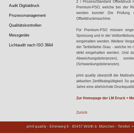
2 / ProzessStandard Offsetdruck
Audit Digitaldruck
Premium-PSO, welche bei der Re-
werden konnte! Die Prüfung e
Prozessmanagement
Offsetdruckmaschine.
Qualitätskontrollen
Für Premium-PSO müssen enger
Messgeräte
Spreizung und in der Volltonfärbu
eingehalten werden. Weitere Vorga
Lichtaudit nach ISO 3664
der Tertiärfarbe Grau - welche im 
strikt eingehalten werden. Und da
Abweichungstoleranzen), son
(Schwankungstoleranzen).
print quality überprüft die Maßn
aktuellen Zertifikatsgültigkeit. So
Jahre eine allehöchste Druckqualität
Zur Homepage der LM Druck + Med
Zurück
print quality - Erlenweg 6 - 85457 Wörth b. München - Telefon 