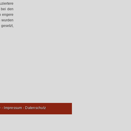
ziertere
 bei den
n engere
s wurden
gesetzt,
e
-
Impressum
-
Datenschutz