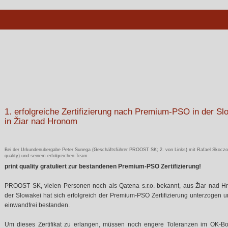
1. erfolgreiche Zertifizierung nach Premium-PSO in der Sl
in Žiar nad Hronom
Bei der Urkundenübergabe Peter Sunega (Geschäftsführer PROOST SK; 2. von Links) mit Rafael Skoczow
quality) und seinem erfolgreichen Team
print quality gratuliert zur bestandenen Premium-PSO Zertifizierung!
PROOST SK, vielen Personen noch als Qatena s.r.o. bekannt, aus Žiar nad H
der Slowakei hat sich erfolgreich der Premium-PSO Zertifizierung unterzogen 
einwandfrei bestanden.
Um dieses Zertifikat zu erlangen, müssen noch engere Toleranzen im OK-Bo