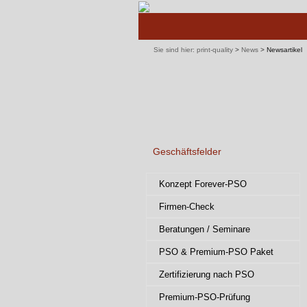
Navigation
überspringen
Sie sind hier:
print-quality
>
News
>
Newsartikel
Geschäftsfelder
Navigation
Konzept Forever-PSO
überspringen
Firmen-Check
Beratungen / Seminare
PSO & Premium-PSO Paket
Zertifizierung nach PSO
Premium-PSO-Prüfung