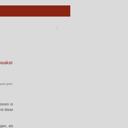
owakei
ski (print
ronom in
und diese
gen, als