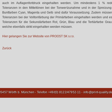
auch im Auflagenfortdruck eingehalten werden. Um mindestens 1 % redu
Toleranzen in den Mitteltönen bei der Tonwertzunahme und in der Spreizung
Buntfarben Cyan, Magenta und Gelb sind dafür Voraussetzung. Zudem müsse
Toleranzen bei der Volltonfärbung der Primärfarben eingehalten werden und e
Toleranzen für die Sekundärfarben Rot, Grün, Blau und die Tertiärfarbe Grau 
welche ebenfalls strikt eingehalten werden müssen.
Hier gelangen Sie zur Website von PROOST SK s.r.o.
Zurück
- 85457 Wörth b. München - Telefon +49/(0) 8122/47952-11 -
info@print-quality.d