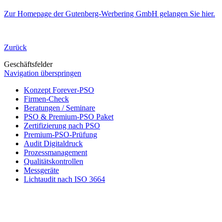
Zur Homepage der Gutenberg-Werbering GmbH gelangen Sie hier.
Zurück
Geschäftsfelder
Navigation überspringen
Konzept Forever-PSO
Firmen-Check
Beratungen / Seminare
PSO & Premium-PSO Paket
Zertifizierung nach PSO
Premium-PSO-Prüfung
Audit Digitaldruck
Prozessmanagement
Qualitätskontrollen
Messgeräte
Lichtaudit nach ISO 3664