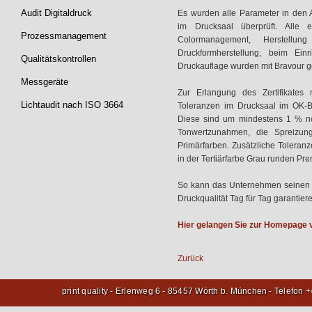
Audit Digitaldruck
Es wurden alle Parameter in den A
im Drucksaal überprüft. Alle e
Prozessmanagement
Colormanagement, Herstellu
Druckformherstellung, beim Ei
Qualitätskontrollen
Druckauflage wurden mit Bravour g
Messgeräte
Zur Erlangung des Zertifikat
Lichtaudit nach ISO 3664
Toleranzen im Drucksaal im OK-B
Diese sind um mindestens 1 % noc
Tonwertzunahmen, die Spreizun
Primärfarben. Zusätzliche Toleran
in der Tertiärfarbe Grau runden P
So kann das Unternehmen seinen 
Druckqualität Tag für Tag garantier
Hier gelangen Sie zur Homepage 
Zurück
print quality - Erlenweg 6 - 85457 Wörth b. München - Telefon 