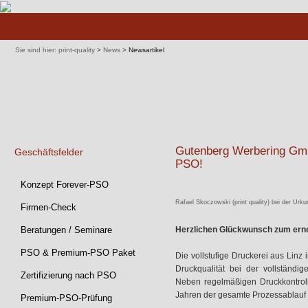
Navigation
überspringen
Sie sind hier:
print-quality
>
News
>
Newsartikel
Gutenberg Werbering Gmb
Geschäftsfelder
PSO!
Navigation
Konzept Forever-PSO
überspringen
Rafael Skoczowski (print quality) bei der U
Firmen-Check
Beratungen / Seminare
Herzlichen Glückwunsch zum ern
PSO & Premium-PSO Paket
Die vollstufige Druckerei aus Linz 
Druckqualität bei der vollständi
Zertifizierung nach PSO
Neben regelmäßigen Druckkontroll
Jahren der gesamte Prozessablauf n
Premium-PSO-Prüfung