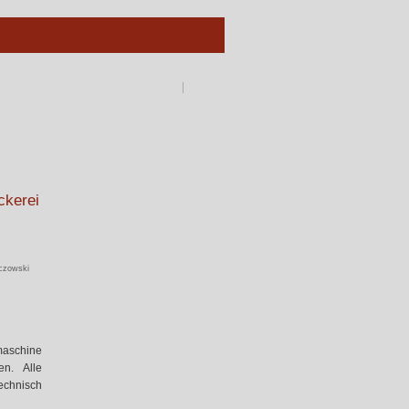
ckerei
oczowski
maschine
en. Alle
echnisch