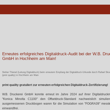
Erneutes erfolgreiches Digitaldruck-Audit bei der W.B. Dru
GmbH in Hochheim am Main!
Stefan Thienel (Leitung Digitaldruck) beim erneutem Empfang der Digitaldruck-Urkunde durch Rafael Sk
(print quality) in Hochheim am Main
print quality gratuliert zur erneuten erfolgreichen Digitaldruck-Zertifizierung!
W.B. Druckerei GmbH konnte erneut im Jahre 2024 auf ihrer Digitaldruck
"Konica Minolta C1100" den Offsetdruck-Standard nachweislich simulier
ausgemessenen Druckbogen waren für die Simulation von "FOGRA39" messt
einwandfrei.