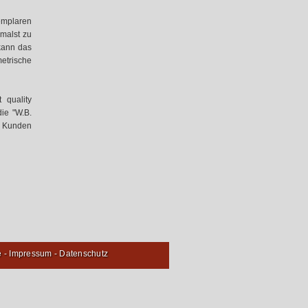
mplaren
malst zu
kann das
metrische
 quality
ie "W.B.
n Kunden
e
-
Impressum
-
Datenschutz