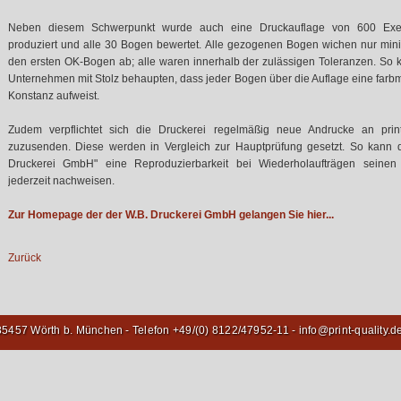
Neben diesem Schwerpunkt wurde auch eine Druckauflage von 600 Exe
produziert und alle 30 Bogen bewertet. Alle gezogenen Bogen wichen nur mini
den ersten OK-Bogen ab; alle waren innerhalb der zulässigen Toleranzen. So 
Unternehmen mit Stolz behaupten, dass jeder Bogen über die Auflage eine farb
Konstanz aufweist.
Zudem verpflichtet sich die Druckerei regelmäßig neue Andrucke an print
zuzusenden. Diese werden in Vergleich zur Hauptprüfung gesetzt. So kann d
Druckerei GmbH" eine Reproduzierbarkeit bei Wiederholaufträgen seine
jederzeit nachweisen.
Zur Homepage der der W.B. Druckerei GmbH gelangen Sie hier...
Zurück
- 85457 Wörth b. München - Telefon +49/(0) 8122/47952-11 -
info@print-quality.d