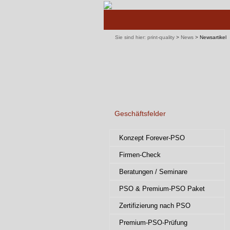
Navigation
überspringen
Sie sind hier:
print-quality
>
News
>
Newsartikel
Geschäftsfelder
Navigation
Konzept Forever-PSO
überspringen
Firmen-Check
Beratungen / Seminare
PSO & Premium-PSO Paket
Zertifizierung nach PSO
Premium-PSO-Prüfung