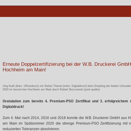
Erneute Doppelzertifizierung bei der W.B. Druckerei GmbH
Hochheim am Main!
Jörg Kraft (links, Offsetdruck) mit Stefan Thienel (mitte, Digitaldruck) beim Empfang der beiden Urkunde
2020 im hessischen Hochheim am Main durch Rafael Skoczowski (print quality)
Gratulation zum bereits 4. Premium-PSO Zertifikat und 3. erfolgreichem 
Digitaldruck!
Zum 4. Mal nach 2014, 2016 und 2018 konnte die W.B. Druckerei GmbH aus 
am Main im Spätsommer 2020 die strenge Premium-PSO Zertifizierung mit 
reduzierten Toleranzen absolvieren.