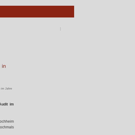
 in
n im Jahre
Audit im
Hochheim
nochmals