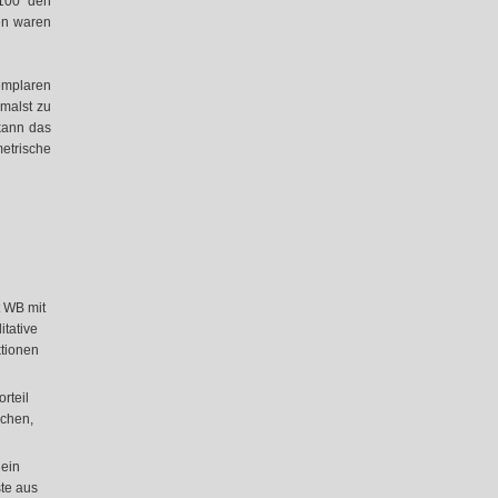
100" den
en waren
mplaren
malst zu
kann das
metrische
t WB mit
tative
ktionen
rteil
ächen,
 ein
ste aus