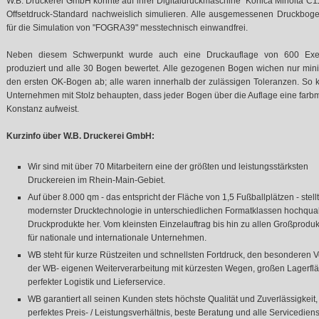
W.B. Druckerei GmbH konnte auf ihrer Digitaldruckmaschine "Konica Minolta C1
Offsetdruck-Standard nachweislich simulieren. Alle ausgemessenen Druckbog
für die Simulation von "FOGRA39" messtechnisch einwandfrei.
Neben diesem Schwerpunkt wurde auch eine Druckauflage von 600 Exe
produziert und alle 30 Bogen bewertet. Alle gezogenen Bogen wichen nur mini
den ersten OK-Bogen ab; alle waren innerhalb der zulässigen Toleranzen. So 
Unternehmen mit Stolz behaupten, dass jeder Bogen über die Auflage eine farb
Konstanz aufweist.
Kurzinfo über W.B. Druckerei GmbH:
Wir sind mit über 70 Mitarbeitern eine der größten und leistungsstärksten
Druckereien im Rhein-Main-Gebiet.
Auf über 8.000 qm - das entspricht der Fläche von 1,5 Fußballplätzen - stell
modernster Drucktechnologie in unterschiedlichen Formatklassen hochquali
Druckprodukte her. Vom kleinsten Einzelauftrag bis hin zu allen Großprodu
für nationale und internationale Unternehmen.
WB steht für kurze Rüstzeiten und schnellsten Fortdruck, den besonderen Vo
der WB- eigenen Weiterverarbeitung mit kürzesten Wegen, großen Lagerfl
perfekter Logistik und Lieferservice.
WB garantiert all seinen Kunden stets höchste Qualität und Zuverlässigkeit,
perfektes Preis- / Leistungsverhältnis, beste Beratung und alle Servicedien