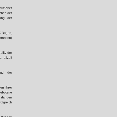
uzierter
cher der
tung der
-Bogen,
eranzen)
ality der
, allzeit
end der
en ihrer
ebotene
 standen
olgreich