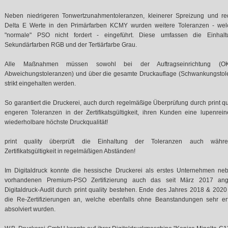
Neben niedrigeren Tonwertzunahmentoleranzen, kleinerer Spreizung und red
Delta E Werte in den Primärfarben KCMY wurden weitere Toleranzen - wel
"normale" PSO nicht fordert - eingeführt. Diese umfassen die Einhal
Sekundärfarben RGB und der Tertiärfarbe Grau.
Alle Maßnahmen müssen sowohl bei der Auftragseinrichtung (OK
Abweichungstoleranzen) und über die gesamte Druckauflage (Schwankungstol
strikt eingehalten werden.
So garantiert die Druckerei, auch durch regelmäßige Überprüfung durch print qu
engeren Toleranzen in der Zertifikatsgültigkeit, ihren Kunden eine lupenreine
wiederholbare höchste Druckqualität!
print quality überprüft die Einhaltung der Toleranzen auch währ
Zertifikatsgültigkeit in regelmäßigen Abständen!
Im Digitaldruck konnte die hessische Druckerei als erstes Unternehmen neb
vorhandenen Premium-PSO Zertifizierung auch das seit März 2017 ang
Digitaldruck-Audit durch print quality bestehen. Ende des Jahres 2018 & 2020
die Re-Zertifizierungen an, welche ebenfalls ohne Beanstandungen sehr erf
absolviert wurden.