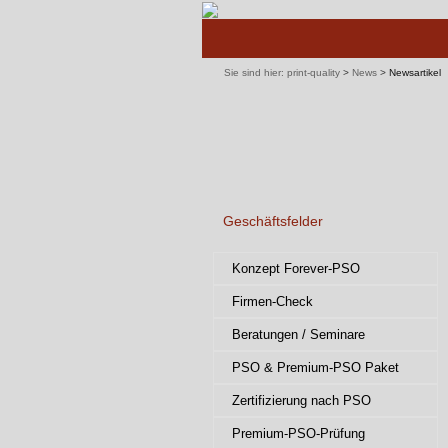
Navigation
überspringen
Sie sind hier:
print-quality
>
News
>
Newsartikel
Geschäftsfelder
Navigation
Konzept Forever-PSO
überspringen
Firmen-Check
Beratungen / Seminare
PSO & Premium-PSO Paket
Zertifizierung nach PSO
Premium-PSO-Prüfung