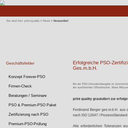
Navigation
überspringen
Sie sind hier:
print-quality
>
News
>
Newsartikel
Erfolgreiche PSO-Zertifiz
Geschäftsfelder
Ges.m.b.H.
Navigation
Konzept Forever-PSO
überspringen
Bei der PSO-Urkundenübergabe im österreichi
Firmen-Check
der ausführender Offsetdrucker, Mario Mikysek
Beratungen / Seminare
print quality grautuliert zur erfol
PSO & Premium-PSO Paket
Ferdinand Berger ges.m.b.H. aus 
Zertifizierung nach PSO
nach ISO 12647 / ProzessStandard 
Premium-PSO-Prüfung
Alle erforderlichen Toleranzen wu