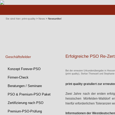
Navigation
überspringen
Sie sind hier:
print-quality
>
News
>
Newsartikel
Erfolgreiche PSO Re-Zer
Geschäftsfelder
Navigation
Konzept Forever-PSO
Bei der erneuten Urkundenübergabe in Hessen 
überspringen
(print quality), Stefan Thorwartl und Stephani
Firmen-Check
print quality gratuliert zur erneut
Beratungen / Seminare
Zwei Jahre nach der ersten erfo
PSO & Premium-PSO Paket
hessischen Mörfelden-Walldorf ern
Zertifizierung nach PSO
hierfür erforderlichen Toleranzen 
Premium-PSO-Prüfung
Informationen der Westdeutschen