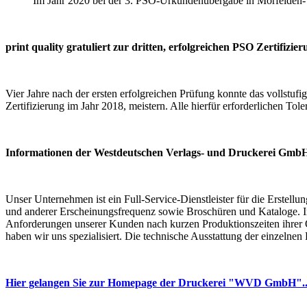
Im Jahr 2020 bei der 3. PSO-Urkundenübergabe in Mörfelden-Wal
print quality gratuliert zur dritten, erfolgreichen PSO Zertifizier
Vier Jahre nach der ersten erfolgreichen Prüfung konnte das vollstuf
Zertifizierung im Jahr 2018, meistern. Alle hierfür erforderlichen To
Informationen der Westdeutschen Verlags- und Druckerei Gmb
Unser Unternehmen ist ein Full-Service-Dienstleister für die Erstellu
und anderer Erscheinungsfrequenz sowie Broschüren und Kataloge. Im B
Anforderungen unserer Kunden nach kurzen Produktionszeiten ihrer O
haben wir uns spezialisiert. Die technische Ausstattung der einzelne
Hier gelangen Sie zur Homepage der Druckerei "WVD GmbH"..