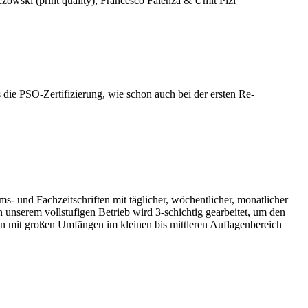
zowski (print quality), Francesco Faienza & Ümit Pizi
 die PSO-Zertifizierung, wie schon auch bei der ersten Re-
s- und Fachzeitschriften mit täglicher, wöchentlicher, monatlicher
 unserem vollstufigen Betrieb wird 3-schichtig gearbeitet, um den
en mit großen Umfängen im kleinen bis mittleren Auflagenbereich