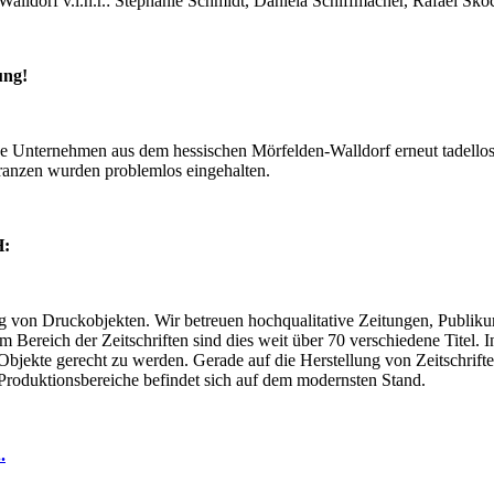
ldorf v.l.n.r.: Stephanie Schmidt, Daniela Schiffmacher, Rafael Skoc
ung!
ige Unternehmen aus dem hessischen Mörfelden-Walldorf erneut tadellos
leranzen wurden problemlos eingehalten.
H:
ng von Druckobjekten. Wir betreuen hochqualitative Zeitungen, Publikum
ereich der Zeitschriften sind dies weit über 70 verschiedene Titel. In
bjekte gerecht zu werden. Gerade auf die Herstellung von Zeitschrift
n Produktionsbereiche befindet sich auf dem modernsten Stand.
.