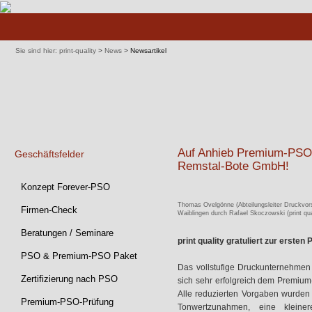
Navigation
überspringen
Sie sind hier:
print-quality
>
News
>
Newsartikel
Auf Anhieb Premium-PSO 
Geschäftsfelder
Remstal-Bote GmbH!
Navigation
Konzept Forever-PSO
überspringen
Thomas Ovelgönne (Abteilungsleiter Druckvor
Firmen-Check
Waiblingen durch Rafael Skoczowski (print qua
Beratungen / Seminare
print quality gratuliert zur erste
PSO & Premium-PSO Paket
Das vollstufige Druckunternehmen
Zertifizierung nach PSO
sich sehr erfolgreich dem Premiu
Alle reduzierten Vorgaben wurde
Premium-PSO-Prüfung
Tonwertzunahmen, eine kleiner