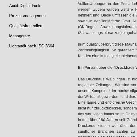
Volltonfärbungen in den Primärf
Audit Digitaldruck
werden. Zudem wurden weitere To
definiert sind. Diese umfassen die 
Prozessmanagement
sowie in der Tertiärfarbe Grau. A
Qualitätskontrollen
(OK-Bogen, Abweichungstoleran
(Schwankungstoleranzen) eingehal
Messgeräte
print quality überprüft diese Maß
Lichtaudit nach ISO 3664
Zertifikatsgültigkeit. So garanti
Kunden eine immer gleichbleibende,
Ein Portrait über die "Druckhau
Das Druckhaus Waiblingen ist nich
regionale Zeitungen. Wir sind vo
unsere Kompetenz im hochwertige
der Wirtschaft geworden - und dies
Eine lange und erfolgreiche Geschi
nicht nur zurückzublicken, sonder
das war schon immer so im Druckha
in den über 180 Jahren seit Gründ
Druckproduktionen weit über den
sämtlicher Branchen zählen zu u