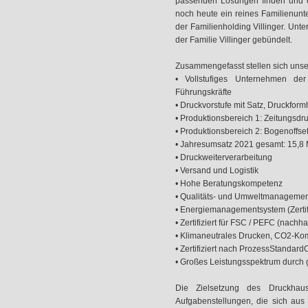
passenden Lösungen finden und e
noch heute ein reines Familienunt
der Familienholding Villinger. Unt
der Familie Villinger gebündelt.
Zusammengefasst stellen sich unser
• Vollstufiges Unternehmen der
Führungskräfte
• Druckvorstufe mit Satz, Druckfo
• Produktionsbereich 1: Zeitungsdruc
• Produktionsbereich 2: Bogenoffse
• Jahresumsatz 2021 gesamt: 15,8 
• Druckweiterverarbeitung
• Versand und Logistik
• Hohe Beratungskompetenz
• Qualitäts- und Umweltmanagement
• Energiemanagementsystem (Zertif
• Zertifiziert für FSC / PEFC (nachh
• Klimaneutrales Drucken, CO2-Kom
• Zertifiziert nach ProzessStanda
• Großes Leistungsspektrum durch 
Die Zielsetzung des Druckhaus
Aufgabenstellungen, die sich aus