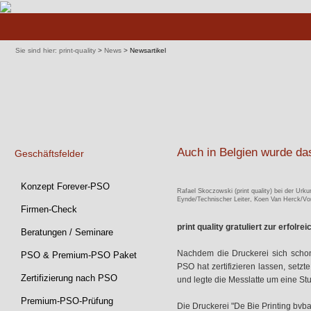
Navigation
überspringen
Sie sind hier:
print-quality
>
News
>
Newsartikel
Auch in Belgien wurde da
Geschäftsfelder
Navigation
Konzept Forever-PSO
Rafael Skoczowski (print quality) bei der Ur
überspringen
Eynde/Technischer Leiter, Koen Van Herck/Vo
Firmen-Check
print quality gratuliert zur erfol
Beratungen / Seminare
Nachdem die Druckerei sich schon
PSO & Premium-PSO Paket
PSO hat zertifizieren lassen, set
Zertifizierung nach PSO
und legte die Messlatte um eine Stu
Premium-PSO-Prüfung
Die Druckerei "De Bie Printing bvba