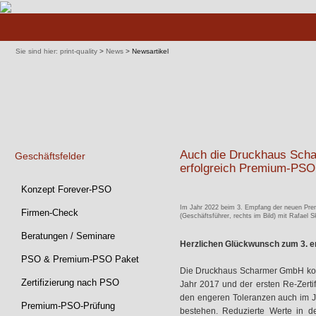
Navigation
überspringen
Sie sind hier:
print-quality
>
News
>
Newsartikel
Auch die Druckhaus Scha
Geschäftsfelder
erfolgreich Premium-PSO z
Navigation
Konzept Forever-PSO
überspringen
Im Jahr 2022 beim 3. Empfang der neuen Pre
Firmen-Check
(Geschäftsführer, rechts im Bild) mit Rafael
Beratungen / Seminare
Herzlichen Glückwunsch zum 3. e
PSO & Premium-PSO Paket
Die Druckhaus Scharmer GmbH konnt
Zertifizierung nach PSO
Jahr 2017 und der ersten Re-Zerti
den engeren Toleranzen auch im 
Premium-PSO-Prüfung
bestehen. Reduzierte Werte in d