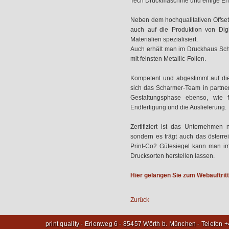
Tech Druckmaschine und einige End
Neben dem hochqualitativen Offset
auch auf die Produktion von Digi
Materialien spezialisiert.
Auch erhält man im Druckhaus Scha
mit feinsten Metallic-Folien.
Kompetent und abgestimmt auf di
sich das Scharmer-Team in partners
Gestaltungsphase ebenso, wie 
Endfertigung und die Auslieferung.
Zertifiziert ist das Unternehmen
sondern es trägt auch das österre
Print-Co2 Gütesiegel kann man im
Drucksorten herstellen lassen.
Hier gelangen Sie zum Webauftri
Zurück
print quality - Erlenweg 6 - 85457 Wörth b. München - Telefon 