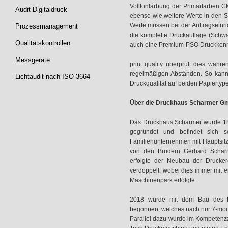
Volltonfärbung der Primärfarben 
Audit Digitaldruck
ebenso wie weitere Werte in den S
Werte müssen bei der Auftragseinr
Prozessmanagement
die komplette Druckauflage (Schw
Qualitätskontrollen
auch eine Premium-PSO Druckkennli
Messgeräte
print quality überprüft dies währen
regelmäßigen Abständen. So kann 
Lichtaudit nach ISO 3664
Druckqualität auf beiden Papiertyp
Über die Druckhaus Scharmer G
Das Druckhaus Scharmer wurde 189
gegründet und befindet sich se
Familienunternehmen mit Hauptsitz 
von den Brüdern Gerhard Scharm
erfolgte der Neubau der Drucker
verdoppelt, wobei dies immer mit e
Maschinenpark erfolgte.
2018 wurde mit dem Bau des Kom
begonnen, welches nach nur 7-monat
Parallel dazu wurde im Kompetenzz