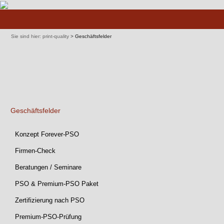
Navigation
überspringen
Sie sind hier:
print-quality
>
Geschäftsfelder
Geschäftsfelder
Navigation
Konzept Forever-PSO
überspringen
Firmen-Check
Beratungen / Seminare
PSO & Premium-PSO Paket
Zertifizierung nach PSO
Premium-PSO-Prüfung