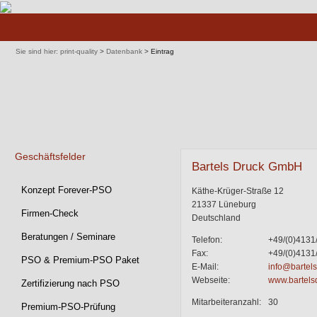
Navigation
überspringen
Sie sind hier:
print-quality
>
Datenbank
>
Eintrag
Geschäftsfelder
Bartels Druck GmbH
Navigation
Konzept Forever-PSO
Käthe-Krüger-Straße 12
überspringen
21337 Lüneburg
Firmen-Check
Deutschland
Beratungen / Seminare
Telefon:
+49/(0)4131
Fax:
+49/(0)4131
PSO & Premium-PSO Paket
E-Mail:
info@bartels
Webseite:
www.bartels
Zertifizierung nach PSO
Mitarbeiteranzahl:
30
Premium-PSO-Prüfung